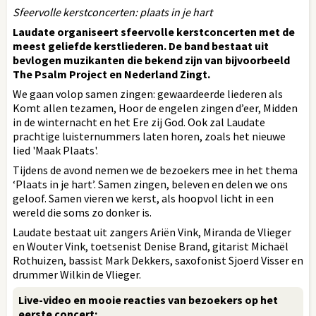
Sfeervolle kerstconcerten: plaats in je hart
Laudate organiseert sfeervolle kerstconcerten met de
meest geliefde kerstliederen. De band bestaat uit
bevlogen muzikanten die bekend zijn van bijvoorbeeld
The Psalm Project en Nederland Zingt.
We gaan volop samen zingen: gewaardeerde liederen als
Komt allen tezamen, Hoor de engelen zingen d’eer, Midden
in de winternacht en het Ere zij God. Ook zal Laudate
prachtige luisternummers laten horen, zoals het nieuwe
lied 'Maak Plaats'.
Tijdens de avond nemen we de bezoekers mee in het thema
‘Plaats in je hart’. Samen zingen, beleven en delen we ons
geloof. Samen vieren we kerst, als hoopvol licht in een
wereld die soms zo donker is.
Laudate bestaat uit zangers Ariën Vink, Miranda de Vlieger
en Wouter Vink, toetsenist Denise Brand, gitarist Michaël
Rothuizen, bassist Mark Dekkers, saxofonist Sjoerd Visser en
drummer Wilkin de Vlieger.
Live-video en mooie reacties van bezoekers op het
eerste concert: