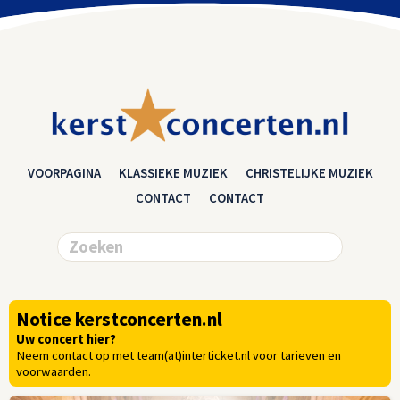
VOORPAGINA
KLASSIEKE MUZIEK
CHRISTELIJKE MUZIEK
CONTACT
CONTACT
Notice kerstconcerten.nl
Uw concert hier?
Neem contact op met team(at)interticket.nl voor tarieven en
voorwaarden.