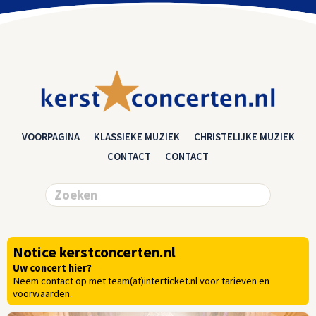
VOORPAGINA
KLASSIEKE MUZIEK
CHRISTELIJKE MUZIEK
CONTACT
CONTACT
Notice kerstconcerten.nl
Uw concert hier?
Neem contact op met team(at)interticket.nl voor tarieven en
voorwaarden.